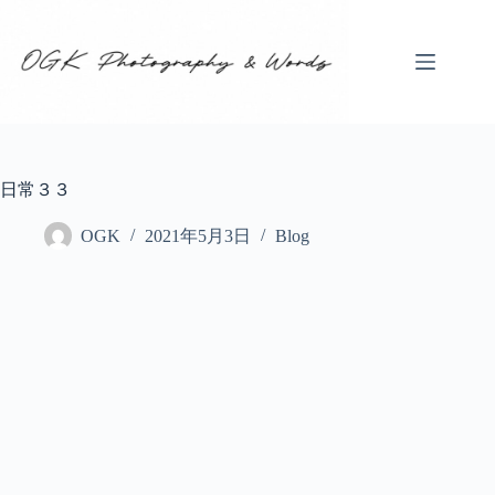
コ
ン
テ
ン
ツ
へ
ス
キ
日常３３
ッ
プ
OGK
2021年5月3日
Blog