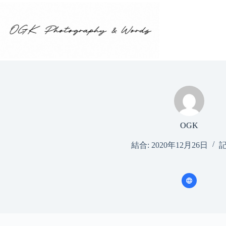
コ
ン
テ
ン
ツ
へ
ス
キ
ッ
プ
OGK
結合: 2020年12月26日
記