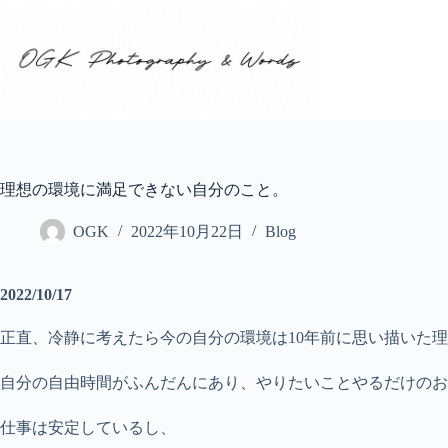
コ
ン
テ
ン
ツ
へ
ス
キ
ッ
理想の環境に満足できない自分のこと。
プ
OGK
2022年10月22日
Blog
2022/10/17
正直、冷静に考えたら今の自分の環境は10年前に思い描いた
自分の自由時間がふんだんにあり、やりたいことやるだけのお
仕事は安定しているし、