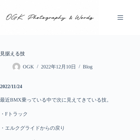
コ
ン
テ
ン
ツ
へ
ス
キ
見据える技
ッ
プ
OGK
2022年12月10日
Blog
2022/11/24
最近BMX乗っている中で次に見えてきている技。
・Fトラック
・エルクグライドからの戻り