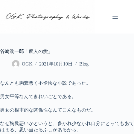
コ
ン
テ
ン
ツ
へ
ス
キ
谷崎潤一郎「痴人の愛」
ッ
プ
OGK
2021年10月10日
Blog
なんとも胸糞悪く不愉快な小説であった。
男女平等なんてきれいごとである。
男女の根本的な関係性なんてこんなものだ。
なぜ胸糞悪いかというと、多かれ少なかれ自分にとってもあて
はまる、思い当たるふしがあるから。