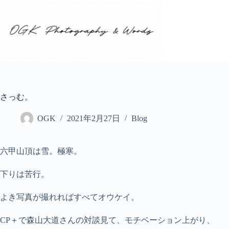
コ
ン
テ
ン
ツ
へ
ス
キ
ッ
さっむ。
プ
OGK
2021年2月27日
Blog
六甲山頂は雪。極寒。
下りは苦行。
よき写真が撮れればすべてオウケイ。
CP＋で森山大道さんの対談見て、モチベーション上がり、