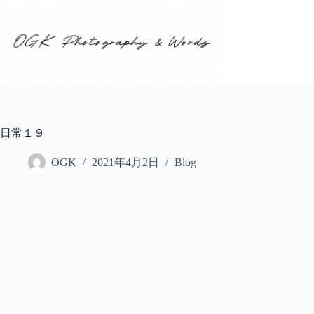
コ
ン
テ
ン
ツ
へ
ス
キ
ッ
日常１９
プ
OGK
2021年4月2日
Blog