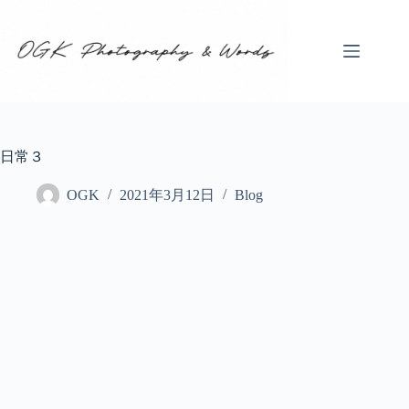
コ
ン
テ
ン
ツ
へ
ス
キ
日常３
ッ
プ
OGK
2021年3月12日
Blog