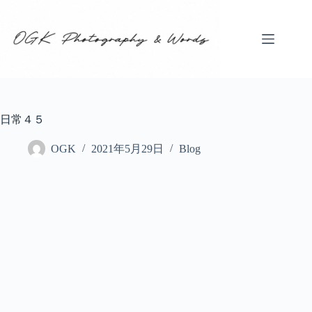
コ
ン
テ
ン
ツ
へ
ス
キ
日常４５
ッ
プ
OGK
2021年5月29日
Blog