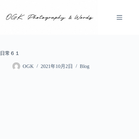
コ
ン
テ
ン
ツ
へ
ス
キ
日常６１
ッ
プ
OGK
2021年10月2日
Blog