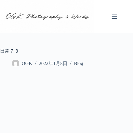
コ
ン
テ
ン
ツ
へ
ス
キ
日常７３
ッ
プ
OGK
2022年1月8日
Blog