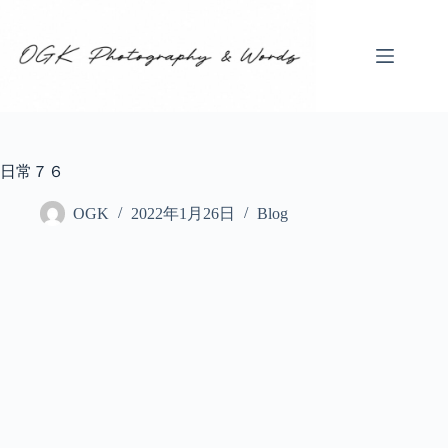
コ
ン
テ
ン
ツ
へ
ス
キ
日常７６
ッ
プ
OGK
2022年1月26日
Blog