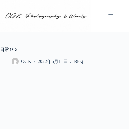
コ
ン
テ
ン
ツ
へ
ス
キ
日常９２
ッ
プ
OGK
2022年6月11日
Blog