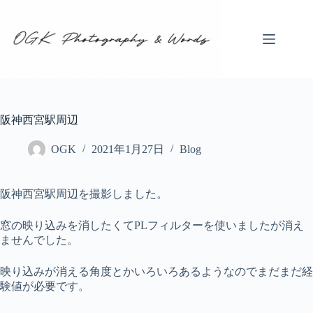
コ
ン
テ
ン
ツ
へ
ス
キ
阪神西宮駅周辺
ッ
プ
OGK
2021年1月27日
Blog
阪神西宮駅周辺を撮影しました。
窓の映り込みを消したくてPLフィルターを使いましたが消え
ませんでした。
映り込みが消える角度とかいろいろあるようなのでまだまだ経
験値が必要です。