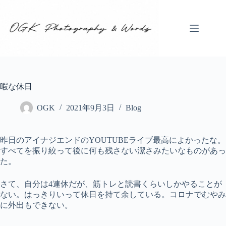
コ
ン
テ
ン
ツ
へ
ス
キ
暇な休日
ッ
プ
OGK
2021年9月3日
Blog
昨日のアイナジエンドのYOUTUBEライブ最高によかったな。
すべてを振り絞って後に何も残さない潔さみたいなものがあっ
た。
さて、自分は4連休だが、筋トレと読書くらいしかやることが
ない。はっきりいって休日を持て余している。コロナでむやみ
に外出もできない。