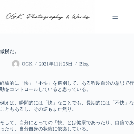
コ
ン
テ
ン
ツ
へ
ス
キ
傲慢だ。
ッ
プ
OGK
2021年11月25日
Blog
経験的に「快」「不快」を選別して、ある程度自分の意思で行
動をコントロールしていると思っている。
例えば、瞬間的には「快」なことでも、長期的には「不快」な
こともあるし、その逆もまた然り。
そして、自分にとっての「快」とは健康であったり、自信であ
ったり、自分自身の状態に依拠している。