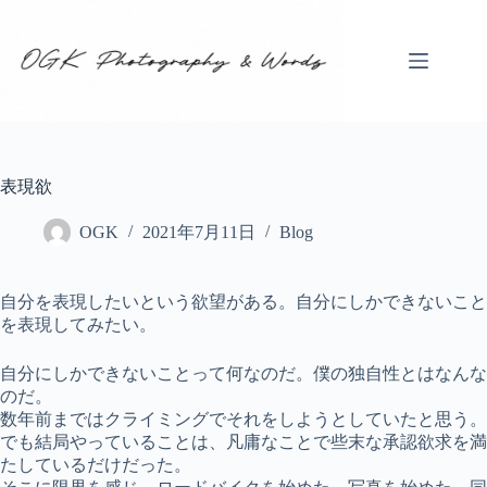
コ
ン
テ
ン
ツ
へ
ス
キ
表現欲
ッ
プ
OGK
2021年7月11日
Blog
自分を表現したいという欲望がある。自分にしかできないこと
を表現してみたい。
自分にしかできないことって何なのだ。僕の独自性とはなんな
のだ。
数年前まではクライミングでそれをしようとしていたと思う。
でも結局やっていることは、凡庸なことで些末な承認欲求を満
たしているだけだった。