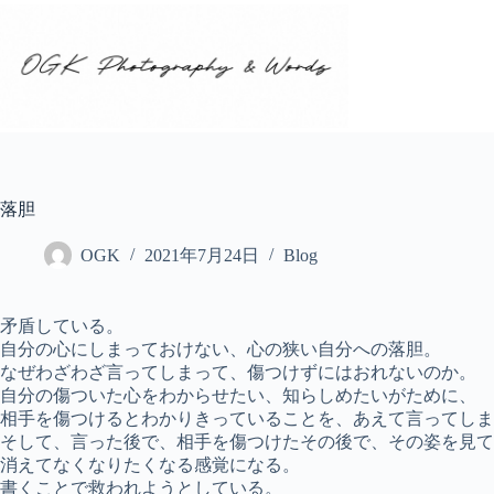
コ
ン
テ
ン
ツ
へ
ス
キ
ッ
落胆
プ
OGK
2021年7月24日
Blog
矛盾している。
自分の心にしまっておけない、心の狭い自分への落胆。
なぜわざわざ言ってしまって、傷つけずにはおれないのか。
自分の傷ついた心をわからせたい、知らしめたいがために、
相手を傷つけるとわかりきっていることを、あえて言ってしま
そして、言った後で、相手を傷つけたその後で、その姿を見て
消えてなくなりたくなる感覚になる。
書くことで救われようとしている。