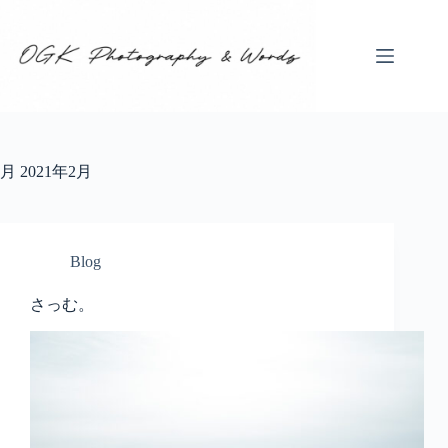
コ
ン
テ
ン
ツ
へ
ス
キ
月
2021年2月
ッ
プ
Blog
さっむ。