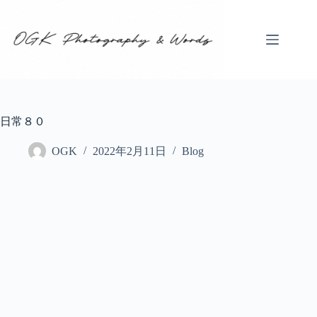
コ
ン
テ
ン
ツ
へ
ス
キ
日常８０
ッ
プ
OGK
2022年2月11日
Blog