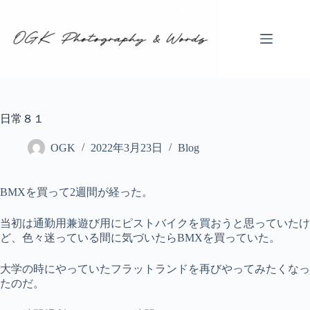
コ
ン
テ
ン
ツ
へ
ス
キ
日常８１
ッ
プ
OGK
2022年3月23日
Blog
BMXを買って2週間が経った。
当初は通勤用兼遊び用にピストバイクを買おうと思っていたけ
ど、色々迷っている間に気づいたらBMXを買っていた。
大学の時にやっていたフラットランドを再びやってみたくなっ
たのだ。